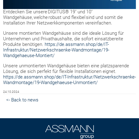
Entdecken Sie unsere DIGITUS® 19" und 10"
Wandgehäuse, welche robust und flexibel sind und somit die
Installation Ihrer Netzwerkkomponenten vereinfachen.
Unsere montierten Wandgehäuse sind die ideale Lösung für
Unternehmen und Privathaushalte, die sofort einsatzbereite
Produkte benötigen.
https://de.assmann.shop/de/IT-
Infrastruktur/Netzwerkschraenke-Wandmontage/19-
Wandgehaeuse-Montiert/
Unsere unmontierten Wandgehäuse bieten eine platzsparende
Lösung, die sich perfekt für flexible Installationen eignet.
https://de.assmann.shop/de/IT-Infrastruktur/Netzwerkschraenke-
Wandmontage/19-Wandgehaeuse-Unmontiert/
24.10.2024
<- Back to news