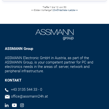
Treffer 1 bis 12 von 50
<< Erste
< Vorherige
1
2
3
4
5
Nächste >
Letzte >>
ASSMANN Group
ASSMANN Electronic GmbH in Austria, as part of the
ASSMANN Group, is your competent partner for PC and
electronics needs in the areas of: server, network and
peripheral infrastructure.
KONTAKT
+43 3135 544 33 - 0
office@assmann24h.at