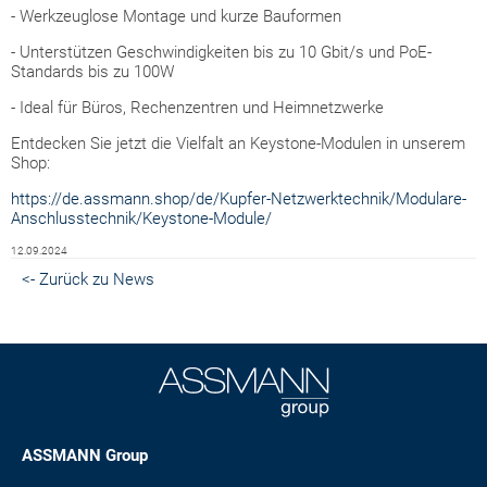
- Werkzeuglose Montage und kurze Bauformen
- Unterstützen Geschwindigkeiten bis zu 10 Gbit/s und PoE-
Standards bis zu 100W
- Ideal für Büros, Rechenzentren und Heimnetzwerke
Entdecken Sie jetzt die Vielfalt an Keystone-Modulen in unserem
Shop:
https://de.assmann.shop/de/Kupfer-Netzwerktechnik/Modulare-
Anschlusstechnik/Keystone-Module/
12.09.2024
<- Zurück zu News
ASSMANN Group