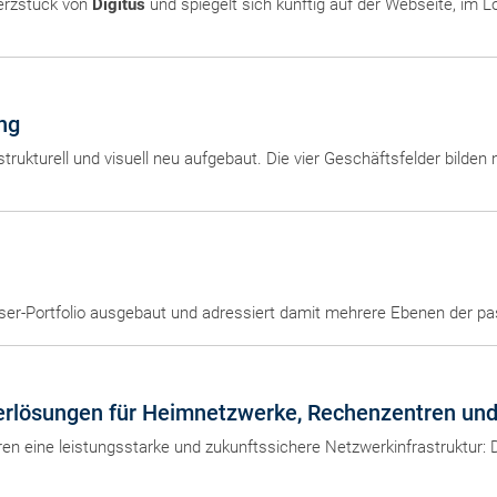
erzstück von
Digitus
und spiegelt sich künftig auf der Webseite, im
ung
ukturell und visuell neu aufgebaut. Die vier Geschäftsfelder bilden 
ser-Portfolio ausgebaut und adressiert damit mehrere Ebenen der pas
serlösungen für Heimnetzwerke, Rechenzentren un
uren eine leistungsstarke und zukunftssichere Netzwerkinfrastruktur