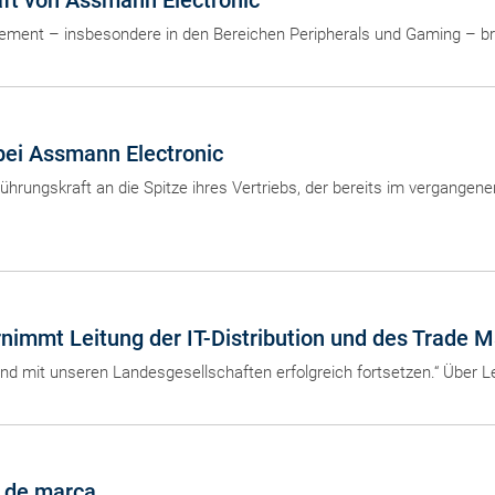
äft von Assmann Electronic
ement – insbesondere in den Bereichen Peripherals und Gaming – bri
 bei Assmann Electronic
ührungskraft an die Spitze ihres Vertriebs, der bereits im vergangen
nimmt Leitung der IT-Distribution und des Trade M
d mit unseren Landesgesellschaften erfolgreich fortsetzen.“ Über Letz
d de marca