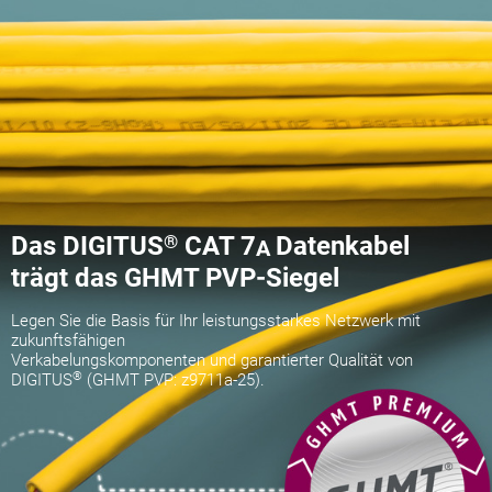
Das DIGITUS
®
CAT 7
Datenkabel
A
trägt das GHMT PVP-Siegel
Legen Sie die Basis für Ihr leistungsstarkes Netzwerk mit
zukunftsfähigen
Verkabelungskomponenten und garantierter Qualität von
®
DIGITUS
(GHMT PVP: z9711a-25).