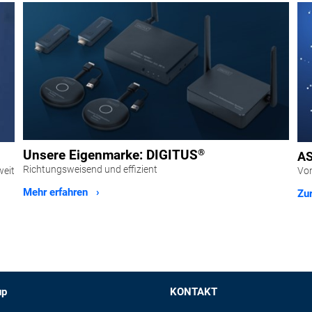
Unsere Eigenmarke: DIGITUS
®
AS
Richtungsweisend und effizient
Von
weit
Mehr erfahren ›
Zur
up
KONTAKT