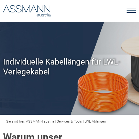
Individuelle Kabellängen für LWL-
Verlegekabel
Sie sind hier:
ASSMANN austria
|
Services & Tools
|
LWL Ablängen
Warum unser