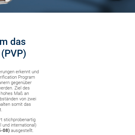
um das
 (PVP)
erungen erkennt und
rification Program
anern gegenüber
erden. Ziel des
in hohes Maß an
Abständen von zwei
alten somit das
t.
t stichprobenartig
 und international)
5-08)
ausgestellt.