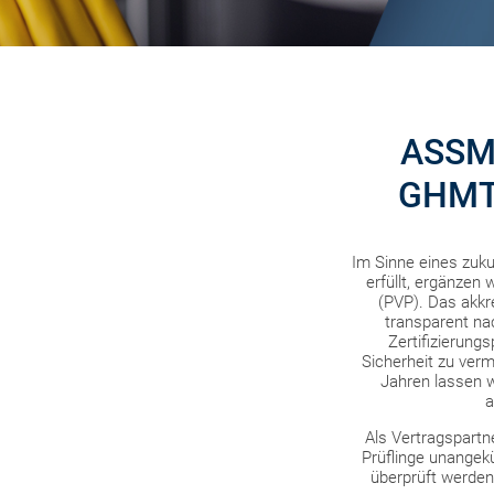
ASSMA
GHMT 
Im Sinne eines zuk
erfüllt, ergänzen
(PVP). Das akkr
transparent na
Zertifizierung
Sicherheit zu ver
Jahren lassen 
a
Als Vertragspartn
Prüflinge unangekü
überprüft werden