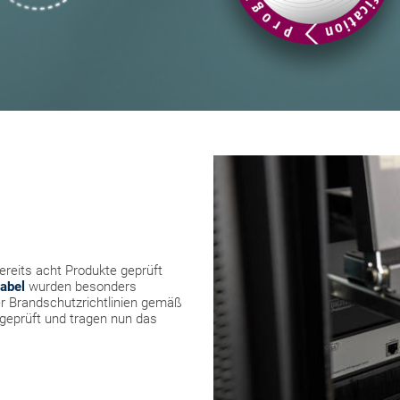
reits acht Produkte geprüft
abel
wurden besonders
der Brandschutzrichtlinien gemäß
geprüft und tragen nun das