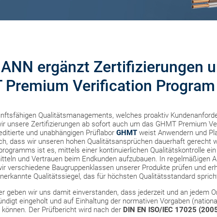
NN ergänzt Zertifizierungen 
Premium Verification Program
unftsfähigen Qualitätsmanagements, welches proaktiv Kundenanford
 wir unsere Zertifizierungen ab sofort auch um das GHMT Premium Ve
editierte und unabhängigen Prüflabor
GHMT
weist Anwendern und Pl
ch, dass wir unseren hohen Qualitätsansprüchen dauerhaft gerecht w
sprogramms ist es, mittels einer kontinuierlichen Qualitätskontrolle e
mitteln und Vertrauen beim Endkunden aufzubauen. In regelmäßigen 
wir verschiedene Baugruppenklassen unserer Produkte prüfen und erh
nerkannte Qualitätssiegel, das für höchsten Qualitätsstandard sprich
er geben wir uns damit einverstanden, dass jederzeit und an jedem Or
ndigt eingeholt und auf Einhaltung der normativen Vorgaben (national
 können. Der Prüfbericht wird nach der
DIN EN ISO/IEC 17025
(200