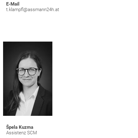
E-Mail
t.klampfl@assmann24h.at
Špela Kuzma
Assistenz SCM