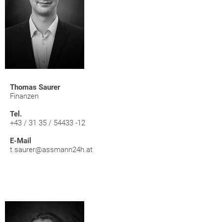
Thomas Saurer
Finanzen
Tel.
+43 / 31 35 / 54433 -12
E-Mail
t.saurer@assmann24h.at