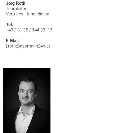
Jörg Roth
Teamleiter
Vertriebs - Innendienst
Tel.
+43 / 31 35 / 544 33 -17
E-Mail
j.roth@assmann24h.at