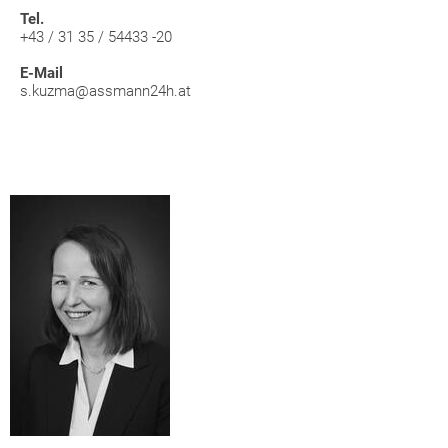
Tel.
+43 / 31 35 / 54433 -20
E-Mail
s.kuzma@assmann24h.at