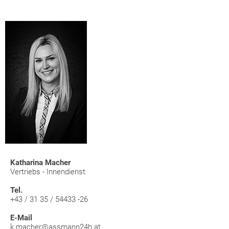
Katharina Macher
Vertriebs - Innendienst
Tel.
+43 / 31 35 / 54433 -26
E-Mail
k.macher@assmann24h.at