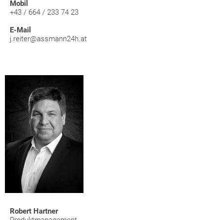
Mobil
+43 / 664 / 233 74 23
E-Mail
j.reiter@assmann24h.at
Robert Hartner