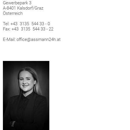
Gewerbepark 3
A-8401 Kalsdorf/Graz
Österreich
Tel: +43 3135 544 33 - 0
Fax: +43 3135 544 33 - 22
E-Mail: office@assmann24h.at