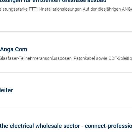
sungen für effizienten Glasfaserausbau
leistungsstarke FTTH-Installationslösungen Auf der diesjährigen ANG
r Anga Com
 Glasfaser-Teilnehmeranschlussdosen, Patchkabel sowie ODF-Spleißp
eiter
he electrical wholesale sector - connect-professi