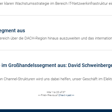
r klaren Wachstumsstrategie im Bereich IT-Netzwerkinfrastruktur ein
segment aus
ereich über die DACH-Region hinaus auszuweiten und das internatio
 im Großhandelssegment aus: David Schweinberger 
n Channel-Strukturen wird uns dabei helfen, unser Geschäft im Elekt
Hits 1 to 20 of 37
<< First
< Previous
1
2
Next >
Last >>