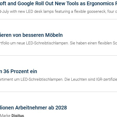
oft and Google Roll Out New Tools as Ergonomics R
id-July with new LED desk lamps featuring a flexible gooseneck, four 
tieren von besseren Möbeln
rtfolio um neue LED-Schreibtischlampen. Sie haben einen flexiblen 
m 36 Prozent ein
ortiment um LED-Schreibtischlampen. Die Leuchten sind IGR-zertifizie
llionen Arbeitnehmer ab 2028
r Marke
Digitus
.